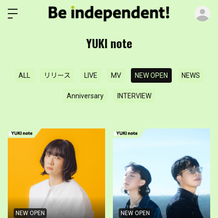
ロ
YUKI note
ALL
リリース
LIVE
MV
NEW OPEN
NEWS
Anniversary
INTERVIEW
NEW OPEN
NEW OPEN