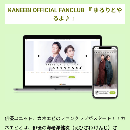
KANEEBI OFFICIAL FANCLUB 『 ゆるりとや
るよ♪ 』
俳優ユニット、
カネエビ
のファンクラブがスタート！！カ
ネエビとは、俳優の
海老澤健次（えびさわ けんじ）さ